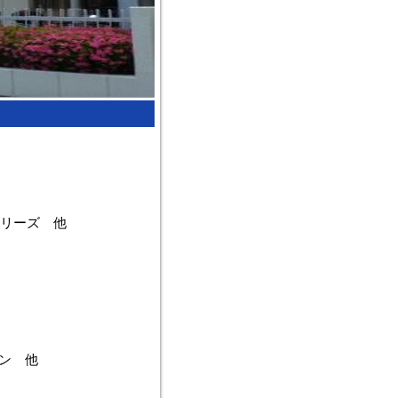
リーズ 他
ン 他