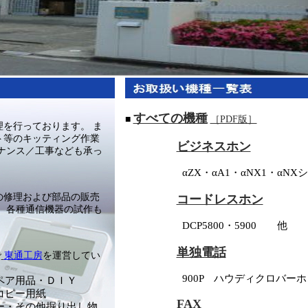
すべての機種
■
［PDF版］
を行っております。 ま
ト等のキッティング作業
ビジネスホン
ナンス／工事なども承っ
αZX・αA1・αNX1・αNXシ
の修理および部品の販売
コードレスホン
、各種通信機器の試作も
DCP5800・5900 他
単独電話
で
東通工房
を運営してい
900P ハウディクロバーホ
ペア用品・ＤＩＹ
コピー用紙
FAX
・その他掘り出し物