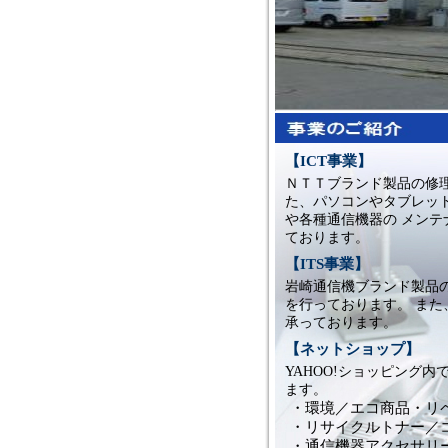
【ICT事業】
ＮＴＴブランド製品の修理
た、パソコンやタブレッ
や各種通信機器の メンテ
ております。
【ITS事業】
岩崎通信機ブランド製品
を行っております。 また
承っております。
【ネットショップ】
YAHOO!ショッピング内
ます。
・環境／エコ商品・リ
・リサイクルトナー／
・通信機器アクセサリー