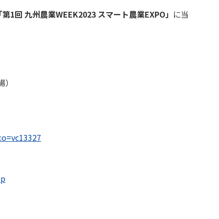
「第1回 九州農業WEEK2023 スマート農業EXPO」
に当
場）
?co=vc13327
op