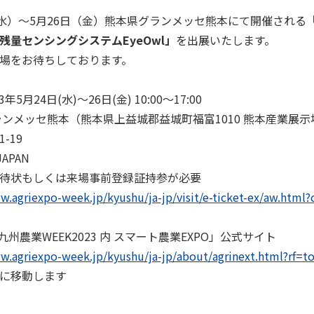
（水）～5月26日（金）熊本県グランメッセ熊本にて開催される
残量センシングシステムEyeOwl」
を出展いたします。
場をお待ちしております。
3年5月24日(水)～26日(金) 10:00～17:00
ランメッセ熊本（熊本県上益城郡益城町福富1010 熊本産業展示
-19
JAPAN
待状もしくは来場事前登録証持参が必要
w.agriexpo-week.jp/kyushu/ja-jp/visit/e-ticket-ex/aw.html
九州農業WEEK2023 内 スマート農業EXPO」公式サイト
w.agriexpo-week.jp/kyushu/ja-jp/about/agrinext.html?rf=t
に移動します