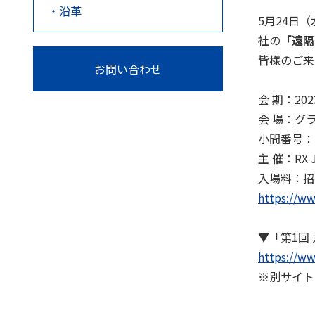
沿革
5月24日
社の
「遠隔
皆様のご来
お問い合わせ
会 期：202
会 場：グ
小間番号：1
主 催：RX 
入場料：招
https://ww
▼「第1回 
https://ww
※別サイト