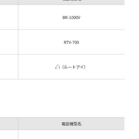
BR-1000V
RTV-700
√i（ルートアイ）
電話機型名