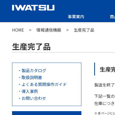
事業案内
商
HOME
情報通信機器
生産完了品
生産完了品
生産
製品カタログ
取扱説明書
よくある質問操作ガイド
製造を終了
導入事例
下記一覧の
お問い合わせ
在庫につき
本ページに