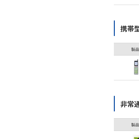
携帯
製
非常
製