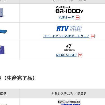
VoIPルータ
ブロードバンドVoIPゲートウェイ
MICRO SERVER
他（生産完了品）
品画像
対象システム名 ／ 商品名