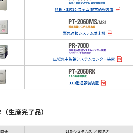
監視・制御システム 非常通報装置
緊急通報システム端末機
広域集中監視システムセンター装置
110番通報装装置
タ（生産完了品）
品画像
対象システム名 ／ 商品名