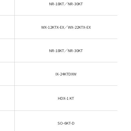
NR-18KT／NR-30KT
WX-12KTX-EX／WX-22KTX-EX
NR-18KT／NR-30KT
IX-24KTDXW
HDX-1 KT
SO-6KT-D