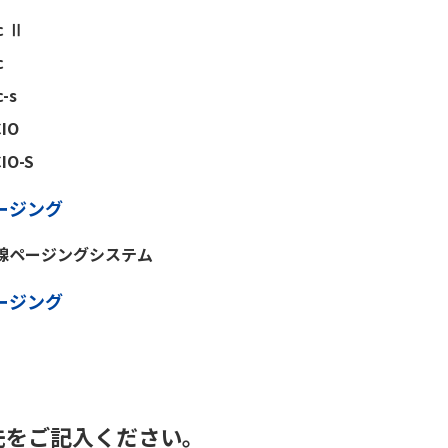
c Ⅱ
c
c-s
IO
IO-S
ージング
有線ページングシステム
ージング
先をご記入ください。