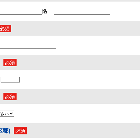
名
号
-
県
区郡)