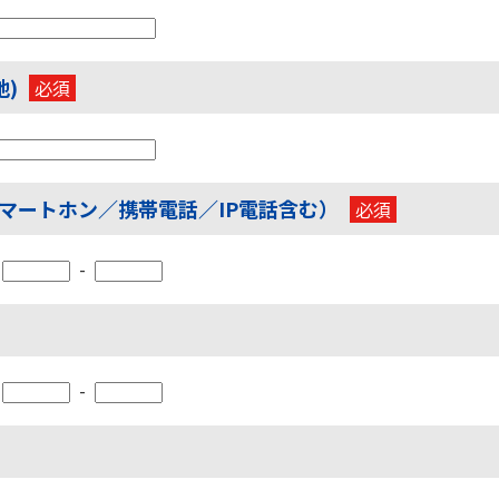
地)
スマートホン／携帯電話／IP電話含む）
-
-
-
-