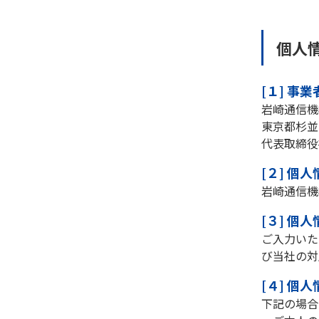
個人
[１] 事
岩崎通信機
東京都杉並
代表取締役
[２] 個
岩崎通信機
[３] 個
ご入力いた
び当社の対
[４] 個
下記の場合