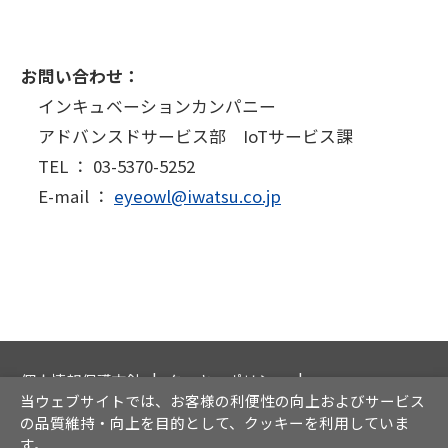
お問い合わせ：
インキュベーションカンパニー
アドバンスドサービス部 IoTサービス課
TEL ： 03-5370-5252
E-mail ：
eyeowl@iwatsu.co.jp
個人情報保護方針
クッキーポリシー
当ウェブサイトでは、お客様の利便性の向上およびサービス
情報セキュリティ方針
ソーシャルメディア運用方針
の品質維持・向上を目的として、クッキーを利用していま
サイト利用について
免責事項
す。