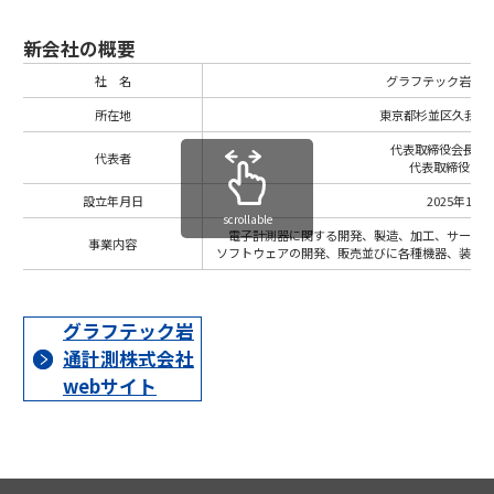
新会社の概要
社 名
グラフテック岩通
所在地
東京都杉並区久我山1
代表取締役会長 佐
代表者
代表取締役 荒
設立年月日
2025年12月
scrollable
電子計測器に関する開発、製造、加工、サービ
事業内容
ソフトウェアの開発、販売並びに各種機器、装置
グラフテック岩
通計測株式会社
webサイト