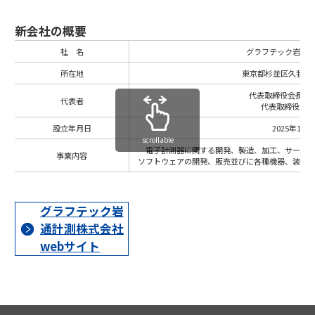
新会社の概要
社 名
グラフテック岩通
所在地
東京都杉並区久我山1
代表取締役会長 佐
代表者
代表取締役 荒
設立年月日
2025年12月
scrollable
電子計測器に関する開発、製造、加工、サービ
事業内容
ソフトウェアの開発、販売並びに各種機器、装置
グラフテック岩
通計測株式会社
webサイト