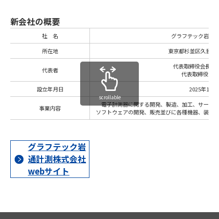
新会社の概要
社 名
グラフテック岩通
所在地
東京都杉並区久我山1
代表取締役会長 佐
代表者
代表取締役 荒
設立年月日
2025年12月
scrollable
電子計測器に関する開発、製造、加工、サービ
事業内容
ソフトウェアの開発、販売並びに各種機器、装置
グラフテック岩
通計測株式会社
webサイト