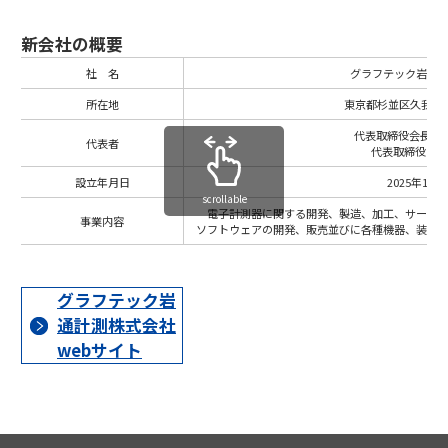
新会社の概要
社 名
グラフテック岩通
所在地
東京都杉並区久我山1
代表取締役会長 佐
代表者
代表取締役 荒
設立年月日
2025年12月
scrollable
電子計測器に関する開発、製造、加工、サービ
事業内容
ソフトウェアの開発、販売並びに各種機器、装置
グラフテック岩
通計測株式会社
webサイト